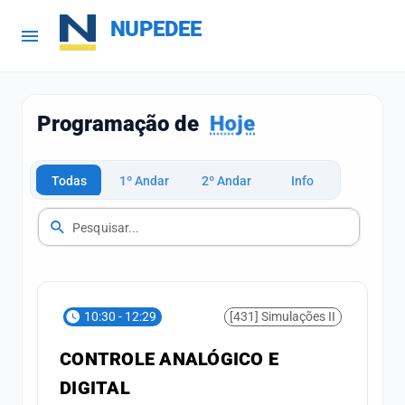
NUPEDEE
Hoje
Programação de
Todas
1º Andar
2º Andar
Info
10:30 - 12:29
[431] Simulações II
CONTROLE ANALÓGICO E
DIGITAL